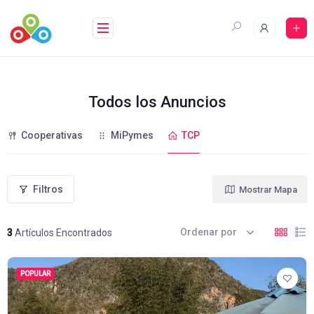
Saltar
al
contenido
Todos los Anuncios
Cooperativas
MiPymes
TCP
Filtros
Mostrar Mapa
Ordenar por
3
Artículos Encontrados
POPULAR