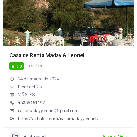
Casa de Renta Maday & Leonel
1 reseñas
5.0
24 de marzo de 2024
Pinar del Río
VIÑALES
+5355461192
casamadayyleonel@gmail.com
https://airbnb.com/h/casamadayyleonel2
Hostales
+1
Abierto Ahora