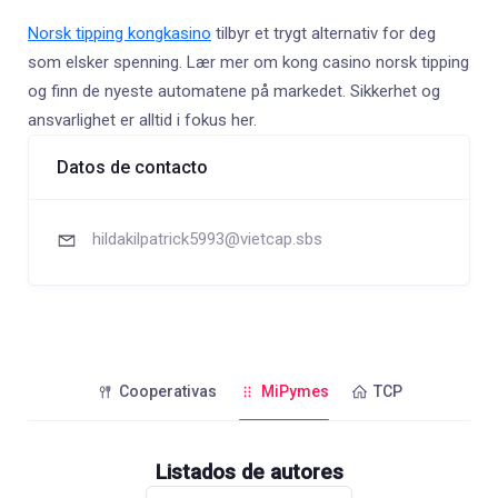
Norsk tipping kongkasino
tilbyr et trygt alternativ for deg
som elsker spenning. Lær mer om kong casino norsk tipping
og finn de nyeste automatene på markedet. Sikkerhet og
ansvarlighet er alltid i fokus her.
Datos de contacto
hildakilpatrick5993@vietcap.sbs
Cooperativas
MiPymes
TCP
Listados de autores