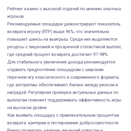
Рейтинг казино с высокой отдачей по мнению опытных
игроков
Рекомендуемые площадки демонстрируют показатель
возврата игроку (RTP) выше 96%, что значительно
повышает шансы на выигрыш. Среди них выделяются
ресурсы с лицензией и прозрачной статистикой выплат,
где средний процент возврата достигает 97-98%.
Для стабильного увеличения дохода рекомендуется
отдавать предпочтение площадкам с широким
перечнем игр классического и современного формата,
где алгоритмы обеспечивают баланс между риском и
наградой. Регулярная проверка актуальных данных по
выплатам поможет поддерживать эффективность игры
на высоком уровне.
Как выявить площадку с привлекательным процентом
возврата: критерии и тестирование добросовестности
Важно проверить наличие лицензий известных