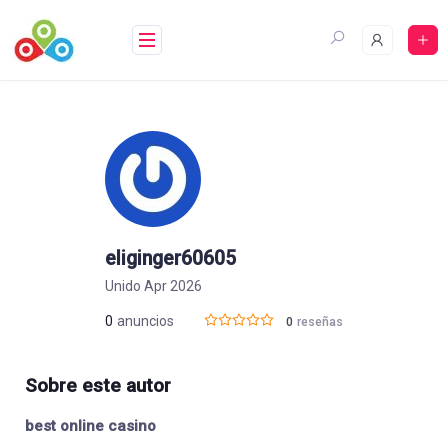
Saltar
al
contenido
eliginger60605
Unido Apr 2026
0
anuncios
0
reseñas
Sobre este autor
best online casino