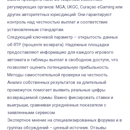
регулирующих органов: MGA, UKGC, Curaçao eGaming или
других авторитетных юрисдикций. Они гарантируют
контроль над честностью выплат и соответствие
установленным стандартам.
Следующий ключевой параметр – открытость данных
об RTP (проценте возврата). Надёжные площадки
предоставляют информацию для каждого игрового
автомата и таблицы выплат в свободном доступе, что
позволяет оценить потенциальную прибыльность.
Методы самостоятельной проверки на честность
Анализ собственных результатов за длительный
промежуток помогает выявить реальные цифры
возвращаемой суммы. Важно фиксировать ставки и
выигрыши, сравнивая усреднённые показатели с
заявленными сервисом.
Экспертное мнение на специализированных форумах и в
группах обсуждений – ценный источник. Отзывы