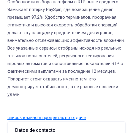
Особенности выбора платформ с RTP выше среднего
Замыкает пятерку PaySpin, где возвращение денег
превышает 97.2%. Удобство терминалов, прозрачная
статистика и высокая скорость обработки операций
делают эту площадку предпочтением для игроков,
внимательно отслеживающих эффективность вложений.
Все указанные сервисы отобраны исходя из реальных
отзывов пользователей, регулярного тестирования
игровых автоматов и сопоставления показателей RTP с
фактическими выплатами за последние 12 месяцев.
Приоритет стоит отдавать именно тем, кто
демонстрирует стабильность, а не разовые всплески
удачи.
список казино в процентах по отдаче
Datos de contacto