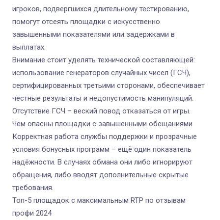
игроков, подвергшихся длительному тестированию,
помогут отсеять площадки с искусственно
завышенными показателями или задержками в
выплатах.
Внимание стоит уделять технической составляющей:
использование генераторов случайных чисел (ГСЧ),
сертифицированных третьими сторонами, обеспечивает
честные результаты и недопустимость манипуляций.
Отсутствие ГСЧ – веский повод отказаться от игры.
Чем опасны площадки с завышенными обещаниями
Корректная работа службы поддержки и прозрачные
условия бонусных программ – ещё один показатель
надёжности. В случаях обмана они либо игнорируют
обращения, либо вводят дополнительные скрытые
требования.
Топ-5 площадок с максимальным RTP по отзывам
профи 2024