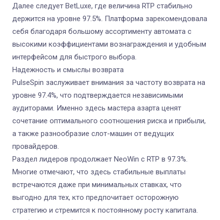
Далее следует BetLuxe, где величина RTP стабильно
держится на уровне 97.5%. Платформа зарекомендовала
себя благодаря большому ассортименту автомата с
высокими коэффициентами вознаграждения и удобным
интерфейсом для быстрого выбора.
Надежность и смыслы возврата
PulseSpin заслуживает внимания за частоту возврата на
уровне 97.4%, что подтверждается независимыми
аудиторами. Именно здесь мастера азарта ценят
сочетание оптимального соотношения риска и прибыли,
а также разнообразие слот-машин от ведущих
провайдеров.
Раздел лидеров продолжает NeoWin с RTP в 97.3%.
Многие отмечают, что здесь стабильные выплаты
встречаются даже при минимальных ставках, что
выгодно для тех, кто предпочитает осторожную
стратегию и стремится к постоянному росту капитала.