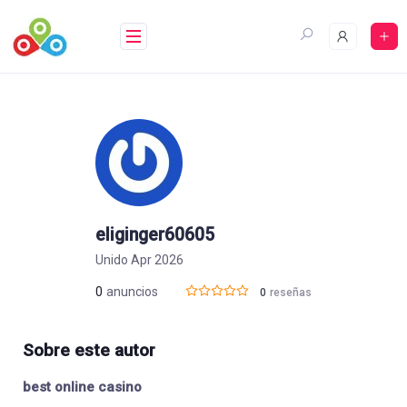
Saltar
al
contenido
eliginger60605
Unido Apr 2026
0
anuncios
0
reseñas
Sobre este autor
best online casino