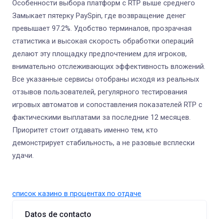
Особенности выбора платформ с RTP выше среднего
Замыкает пятерку PaySpin, где возвращение денег
превышает 97.2%. Удобство терминалов, прозрачная
статистика и высокая скорость обработки операций
делают эту площадку предпочтением для игроков,
внимательно отслеживающих эффективность вложений.
Все указанные сервисы отобраны исходя из реальных
отзывов пользователей, регулярного тестирования
игровых автоматов и сопоставления показателей RTP с
фактическими выплатами за последние 12 месяцев.
Приоритет стоит отдавать именно тем, кто
демонстрирует стабильность, а не разовые всплески
удачи.
список казино в процентах по отдаче
Datos de contacto