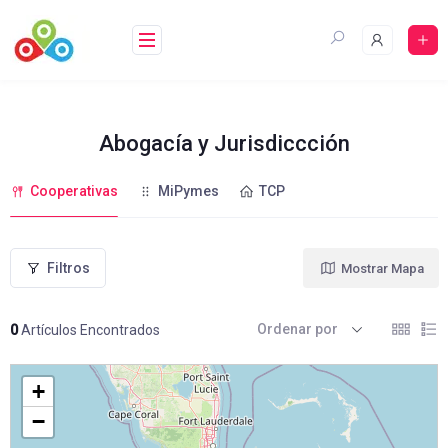
Saltar
al
contenido
Abogacía y Jurisdiccción
Cooperativas
MiPymes
TCP
Filtros
Mostrar Mapa
Ordenar por
0
Artículos Encontrados
+
−