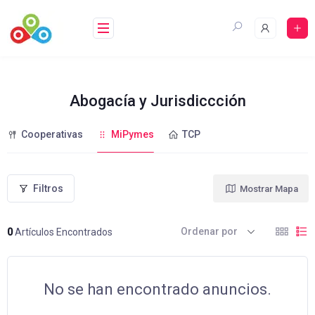
Saltar
al
contenido
Abogacía y Jurisdiccción
Cooperativas
MiPymes
TCP
Filtros
Mostrar Mapa
Ordenar por
0
Artículos Encontrados
No se han encontrado anuncios.