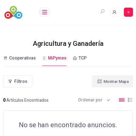
Saltar
al
contenido
Agricultura y Ganadería
Cooperativas
MiPymes
TCP
Filtros
Mostrar Mapa
Ordenar por
0
Artículos Encontrados
No se han encontrado anuncios.