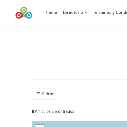
Saltar
al
Inicio
Directorio
Términos y Cond
contenido
Filtros
0
Artículos Encontrados