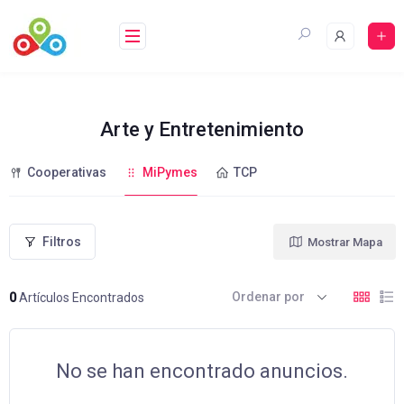
Saltar
al
contenido
Arte y Entretenimiento
Cooperativas
MiPymes
TCP
Filtros
Mostrar Mapa
Ordenar por
0
Artículos Encontrados
No se han encontrado anuncios.