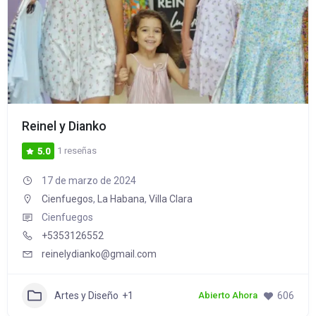
Reinel y Dianko
1 reseñas
5.0
17 de marzo de 2024
Cienfuegos
,
La Habana
,
Villa Clara
Cienfuegos
+5353126552
reinelydianko@gmail.com
Artes y Diseño
+1
606
Abierto Ahora