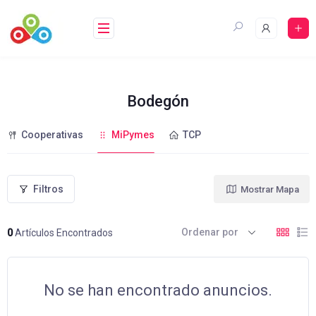
Saltar
al
contenido
Bodegón
Cooperativas
MiPymes
TCP
Filtros
Mostrar Mapa
Ordenar por
0
Artículos Encontrados
No se han encontrado anuncios.