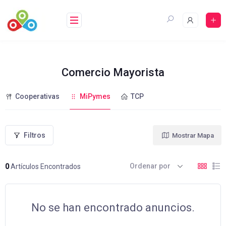
Saltar
al
contenido
Comercio Mayorista
Cooperativas
MiPymes
TCP
Filtros
Mostrar Mapa
Ordenar por
0
Artículos Encontrados
No se han encontrado anuncios.