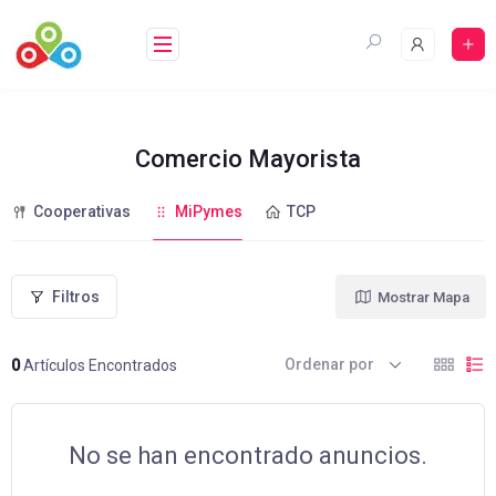
Saltar
al
contenido
Comercio Mayorista
Cooperativas
MiPymes
TCP
Filtros
Mostrar Mapa
Ordenar por
0
Artículos Encontrados
No se han encontrado anuncios.