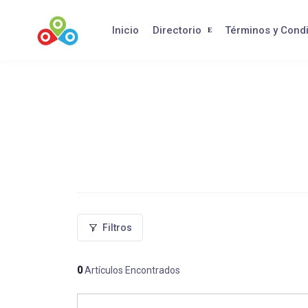
Saltar
al
Inicio
Directorio
Términos y Cond
contenido
Filtros
0
Artículos Encontrados