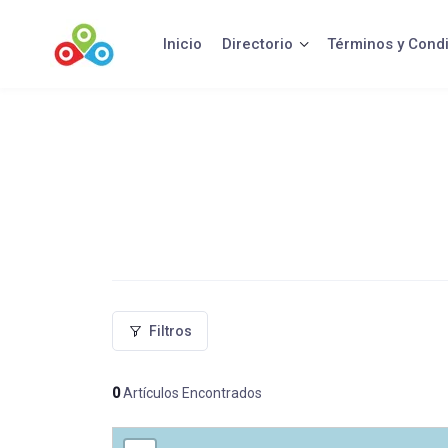
Saltar
al
Inicio
Directorio
Términos y Cond
contenido
Filtros
0
Artículos Encontrados