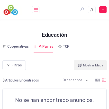
Saltar
al
contenido
Educación
Cooperativas
MiPymes
TCP
Filtros
Mostrar Mapa
Ordenar por
0
Artículos Encontrados
No se han encontrado anuncios.