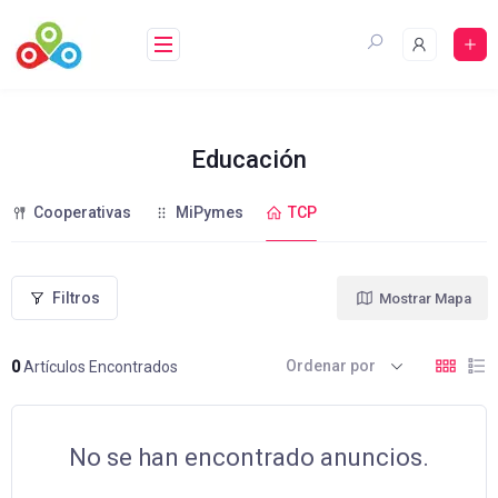
Saltar
al
contenido
Educación
Cooperativas
MiPymes
TCP
Filtros
Mostrar Mapa
Ordenar por
0
Artículos Encontrados
No se han encontrado anuncios.