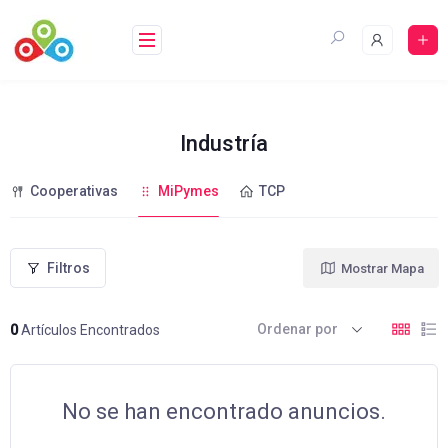
Saltar
al
contenido
Industría
Cooperativas
MiPymes
TCP
Filtros
Mostrar Mapa
Ordenar por
0
Artículos Encontrados
No se han encontrado anuncios.