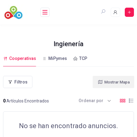
Saltar
al
contenido
Ingienería
Cooperativas
MiPymes
TCP
Filtros
Mostrar Mapa
Ordenar por
0
Artículos Encontrados
No se han encontrado anuncios.