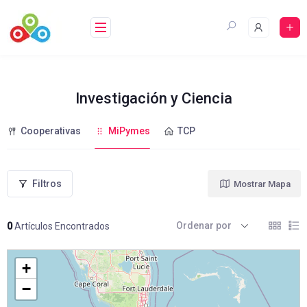
Saltar
al
contenido
Investigación y Ciencia
Cooperativas
MiPymes
TCP
Filtros
Mostrar Mapa
Ordenar por
0
Artículos Encontrados
+
−