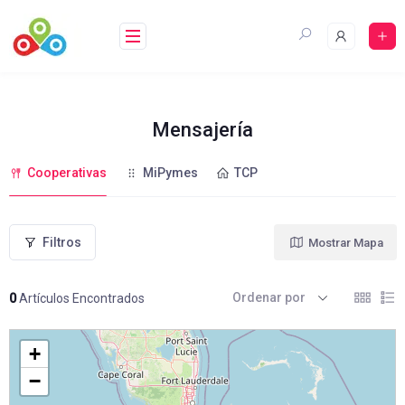
Saltar
al
contenido
Mensajería
Cooperativas
MiPymes
TCP
Filtros
Mostrar Mapa
Ordenar por
0
Artículos Encontrados
+
−