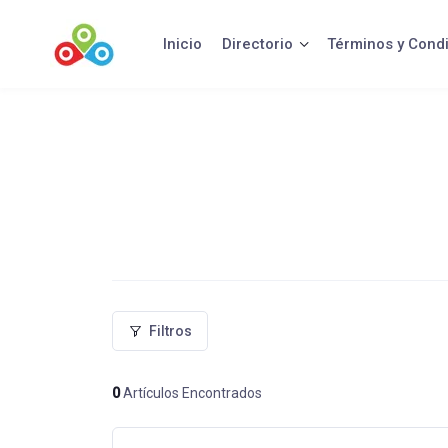
Saltar
al
Inicio
Directorio
Términos y Cond
contenido
Filtros
0
Artículos Encontrados