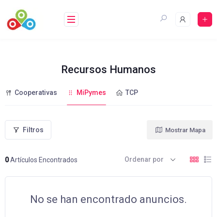
Saltar
al
contenido
Recursos Humanos
Cooperativas
MiPymes
TCP
Filtros
Mostrar Mapa
Ordenar por
0
Artículos Encontrados
No se han encontrado anuncios.