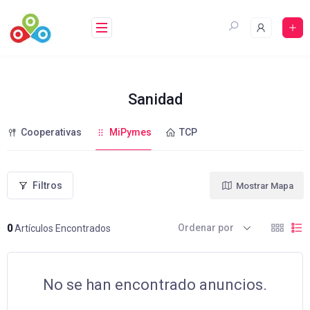
Saltar
al
contenido
Sanidad
Cooperativas
MiPymes
TCP
Filtros
Mostrar Mapa
Ordenar por
0
Artículos Encontrados
No se han encontrado anuncios.