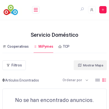
Saltar
al
contenido
Servicio Doméstico
Cooperativas
MiPymes
TCP
Filtros
Mostrar Mapa
Ordenar por
0
Artículos Encontrados
No se han encontrado anuncios.