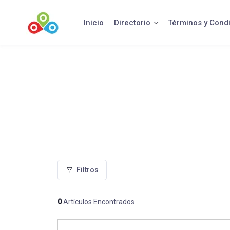
Saltar
al
Inicio
Directorio
Términos y Cond
contenido
Filtros
0
Artículos Encontrados