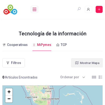
Saltar
al
contenido
Tecnología de la información
Cooperativas
MiPymes
TCP
Filtros
Mostrar Mapa
Ordenar por
0
Artículos Encontrados
+
−