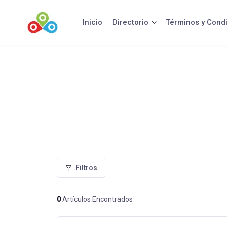
Saltar
al
Inicio
Directorio
Términos y Cond
contenido
Filtros
0
Artículos Encontrados