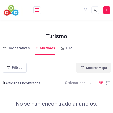
Saltar
al
contenido
Turismo
Cooperativas
MiPymes
TCP
Filtros
Mostrar Mapa
Ordenar por
0
Artículos Encontrados
No se han encontrado anuncios.