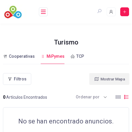
Saltar
al
contenido
Turismo
Cooperativas
MiPymes
TCP
Filtros
Mostrar Mapa
Ordenar por
0
Artículos Encontrados
No se han encontrado anuncios.