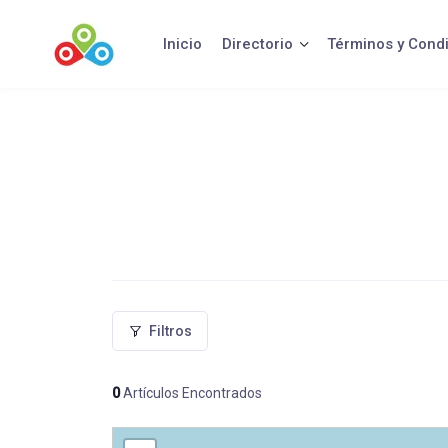
Saltar
al
Inicio
Directorio
Términos y Cond
contenido
Filtros
0
Artículos Encontrados