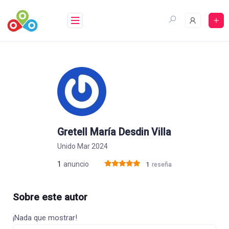
Saltar
al
contenido
Gretell María Desdin Villa
Unido Mar 2024
1
anuncio
1
reseña
Sobre este autor
¡Nada que mostrar!