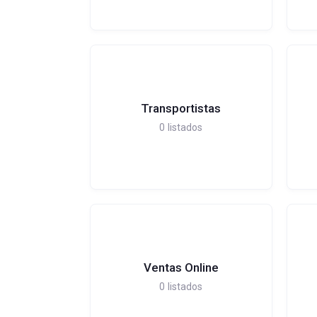
Transportistas
0
listados
Ventas Online
0
listados