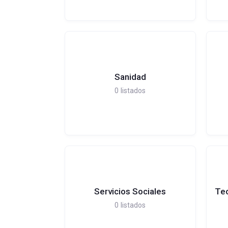
Sanidad
0
listados
Servicios Sociales
Tec
0
listados