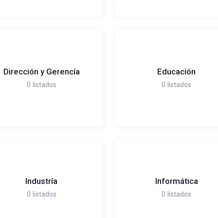
Dirección y Gerencía
Educación
0
listados
0
listados
Industría
Informática
0
listados
0
listados