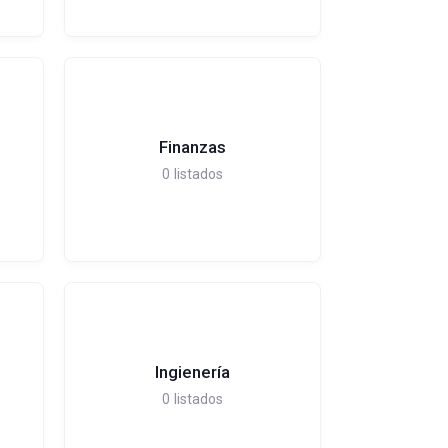
Finanzas
0
listados
Ingienería
0
listados