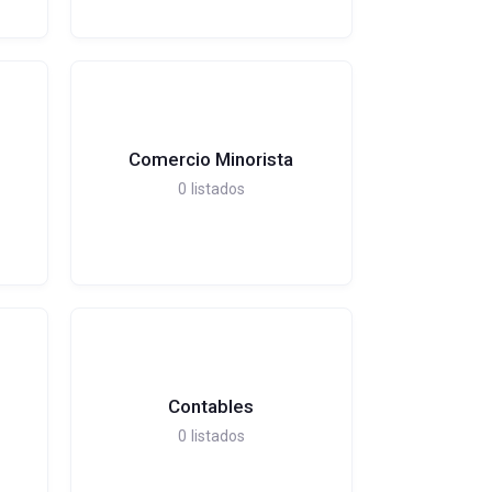
Comercio Minorista
0
listados
Contables
0
listados