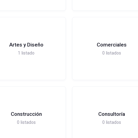
Artes y Diseño
Comerciales
1
listado
0
listados
Construcción
Consultoría
0
listados
0
listados