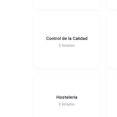
Control de la Calidad
0
listados
Hostelería
0
listados