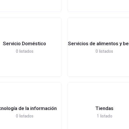
Servicio Doméstico
Servicios de alimentos y b
0
listados
0
listados
nología de la información
Tiendas
0
listados
1
listado