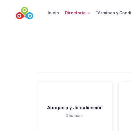
Saltar
al
Inicio
Directorio
Términos y Cond
contenido
Abogacía y Jurisdiccción
0
listados