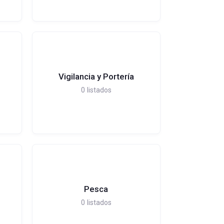
Vigilancia y Portería
0
listados
Pesca
0
listados