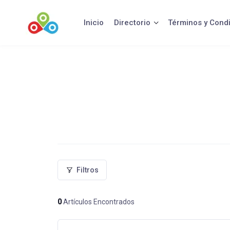
Saltar
al
Inicio
Directorio
Términos y Cond
contenido
Filtros
0
Artículos Encontrados