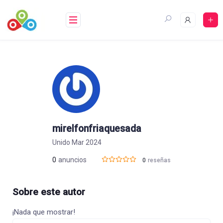
Saltar
al
contenido
mirelfonfriaquesada
Unido Mar 2024
0
anuncios
0
reseñas
Sobre este autor
¡Nada que mostrar!