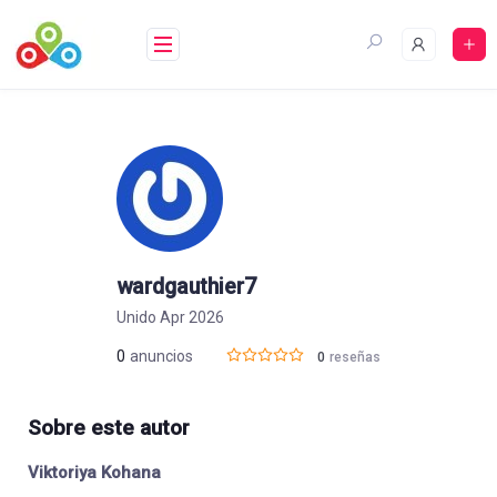
Saltar
al
contenido
wardgauthier7
Unido Apr 2026
0
anuncios
0
reseñas
Sobre este autor
Viktoriya Kohana