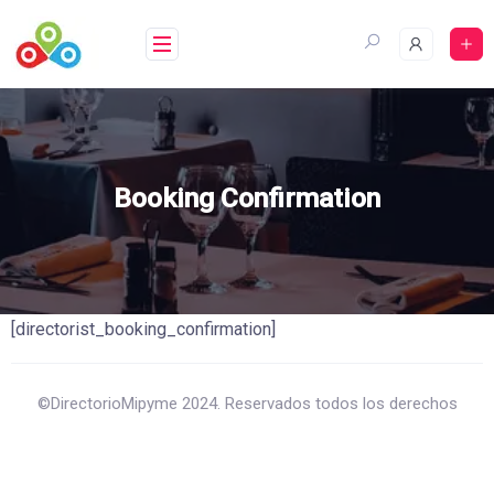
Saltar
al
contenido
Booking Confirmation
[directorist_booking_confirmation]
©DirectorioMipyme 2024. Reservados todos los derechos