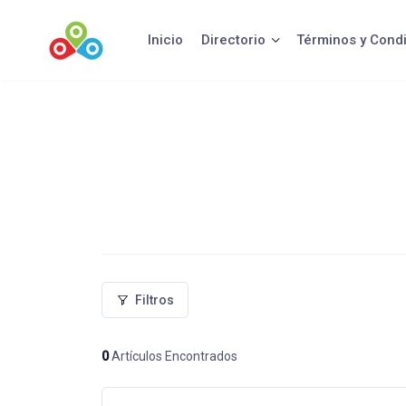
Saltar
al
Inicio
Directorio
Términos y Cond
contenido
Filtros
0
Artículos Encontrados