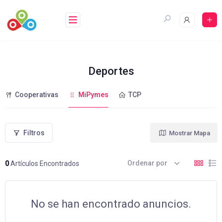
Saltar
al
contenido
Deportes
Cooperativas
MiPymes
TCP
Filtros
Mostrar Mapa
Ordenar por
0
Artículos Encontrados
No se han encontrado anuncios.