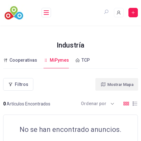
Saltar
al
contenido
Industría
Cooperativas
MiPymes
TCP
Filtros
Mostrar Mapa
Ordenar por
0
Artículos Encontrados
No se han encontrado anuncios.