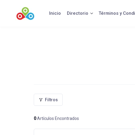
Saltar
al
Inicio
Directorio
Términos y Cond
contenido
Filtros
0
Artículos Encontrados