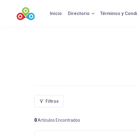
Saltar
al
Inicio
Directorio
Términos y Cond
contenido
Filtros
0
Artículos Encontrados