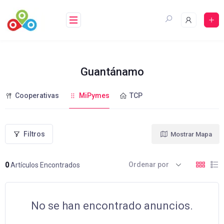
Saltar
al
contenido
Guantánamo
Cooperativas
MiPymes
TCP
Filtros
Mostrar Mapa
Ordenar por
0
Artículos Encontrados
No se han encontrado anuncios.