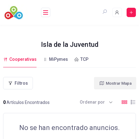
Saltar
al
contenido
Isla de la Juventud
Cooperativas
MiPymes
TCP
Filtros
Mostrar Mapa
Ordenar por
0
Artículos Encontrados
No se han encontrado anuncios.