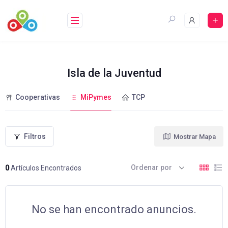
Saltar
al
contenido
Isla de la Juventud
Cooperativas
MiPymes
TCP
Filtros
Mostrar Mapa
Ordenar por
0
Artículos Encontrados
No se han encontrado anuncios.