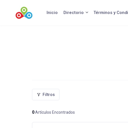
Saltar
al
Inicio
Directorio
Términos y Cond
contenido
Filtros
0
Artículos Encontrados