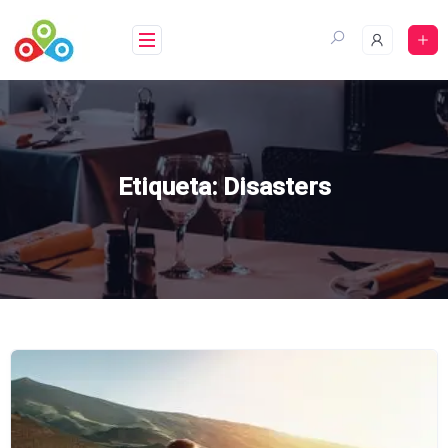
Saltar
al
contenido
Etiqueta:
Disasters