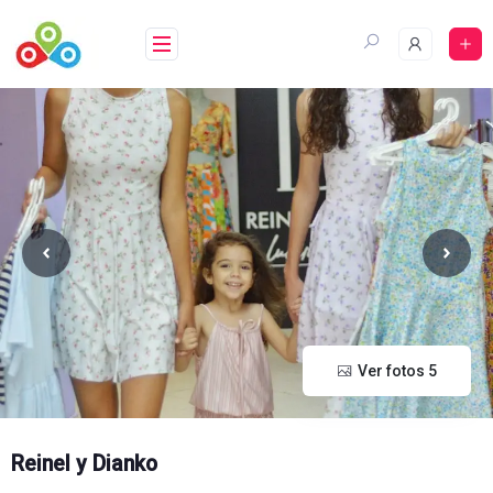
Saltar
al
contenido
Ver fotos 5
Reinel y Dianko