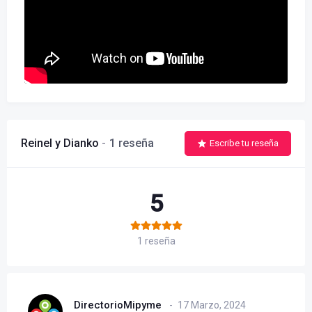
Reinel y Dianko
1 reseña
Escribe tu reseña
5
1 reseña
DirectorioMipyme
17 Marzo, 2024