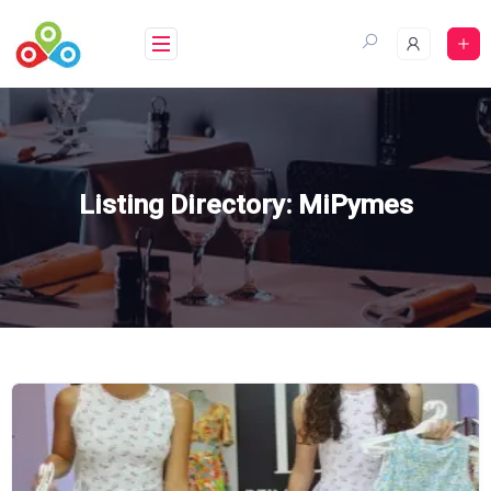
Saltar
al
contenido
Listing Directory:
MiPymes