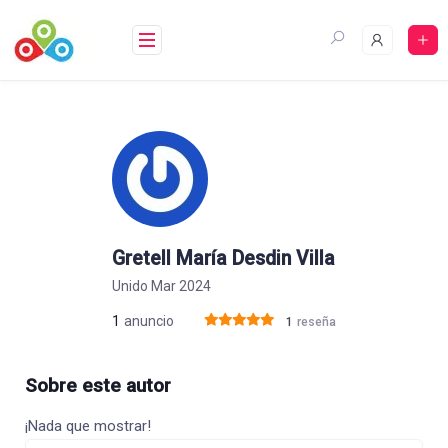
Saltar
al
contenido
Gretell María Desdin Villa
Unido Mar 2024
1
anuncio
1
reseña
Sobre este autor
¡Nada que mostrar!